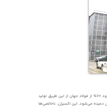
امروزه کوره اکسیژن قلیایی (Basic Oxygen Furnace – BOF) رایج‌ترین روش فولادسازی در جهان است و حدود ۷۰٪ از فولاد جهان از این طریق تولید
ن خالص از بالا به آن دمیده می‌شود. این اکسیژن، ناخالصی‌ها