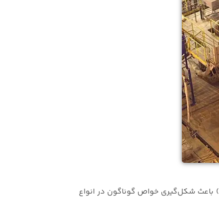
ت، فولاد ترکیبی از آهن و کربن است. حضور کربن در مقادیر مختلف (معمولاً بین ۰.۱ تا ۲ درصد) باعث شکل‌گیری خواص گوناگون در انواع